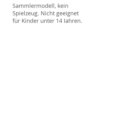
Sammlermodell, kein
Spielzeug. Nicht geeignet
für Kinder unter 14 Jahren.
Produktbilder werden für
mehrere Verkäufe
wiederverwendet und
können vom tatsächlichen
Produkt geringfügig
abweichen. Sofern mit dem
Produkt Probleme bekannt
sind wird dieses entweder
mit zusätzlichen Bildern
veranschaulicht und/oder in
der Produktbeschreibung
beschrieben. Neue Artikel
können durch Mitarbeiter
ausgepackt worden sein,
um diese auf eventuelle