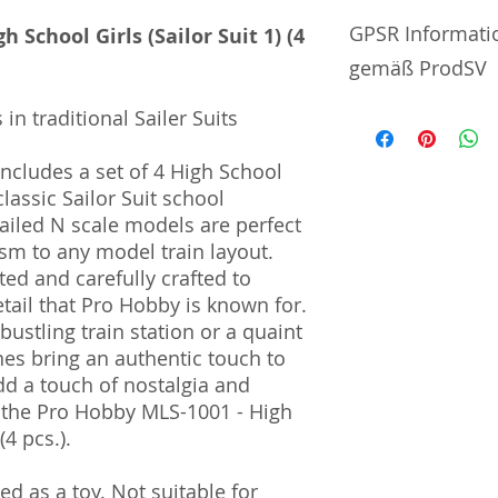
No additional info
GPSR Informati
 School Girls (Sailor Suit 1) (4
gemäß ProdSV
 in traditional Sailer Suits
Manufacturer / He
cludes a set of 4 High School
Icom Co., Ltd.
classic Sailor Suit school
350-8 Kagikami | I
Saitama Prefectur
ailed N scale models are perfect
TEL 048-796-4451 
ism to any model train layout.
ted and carefully crafted to
Import and Respo
etail that Pro Hobby is known for.
und Verantwortli
bustling train station or a quaint
nes bring an authentic touch to
Horizont Electron
dd a touch of nostalgia and
Päwesiner Weg 46 
13581 Berlin
 the Pro Hobby MLS-1001 - High
Steuernummer: 2
(4 pcs.).
UST-ID Nummer: 
HRB Nummer: HR
d as a toy. Not suitable for