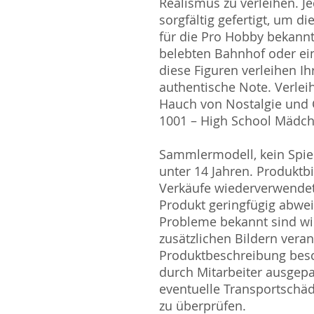
Realismus zu verleihen. J
sorgfältig gefertigt, um d
für die Pro Hobby bekannt 
belebten Bahnhof oder ein
diese Figuren verleihen I
authentische Note. Verlei
Hauch von Nostalgie und
1001 – High School Mädchen
Sammlermodell, kein Spiel
unter 14 Jahren. Produktb
Verkäufe wiederverwende
Produkt geringfügig abwe
Probleme bekannt sind wi
zusätzlichen Bildern vera
Produktbeschreibung besc
durch Mitarbeiter ausgepa
eventuelle Transportschä
zu überprüfen.