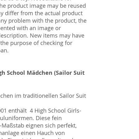
Amtsgericht Berli
 The product image may be reused
Lucid ID: DE4171
ay differ from the actual product
WEEE-Reg.-Nr.: D
 any problem with the product, the
mented with an image or
description. New items may have
 the purpose of checking for
pan.
gh School Mädchen (Sailor Suit
hen im traditionellen Sailor Suit
1 enthält 4 High School Girls-
huluniformen. Diese fein
N-Maßstab eignen sich perfekt,
nanlage einen Hauch von