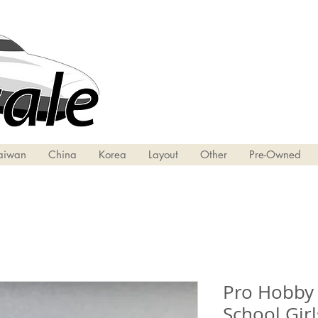
aiwan
China
Korea
Layout
Other
Pre-Owned
Pro Hobby 
School Girls