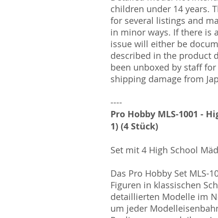
children under 14 years.
for several listings and m
in minor ways. If there is
issue will either be docu
described in the product 
been unboxed by staff for
shipping damage from Ja
----
Pro Hobby MLS-1001 - Hi
1) (4 Stück)
Set mit 4 High School Mädc
Das Pro Hobby Set MLS-100
Figuren in klassischen Sc
detaillierten Modelle im 
um jeder Modelleisenbah