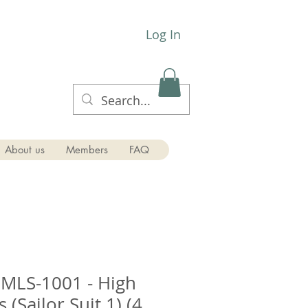
Log In
About us
Members
FAQ
MLS-1001 - High
 (Sailor Suit 1) (4