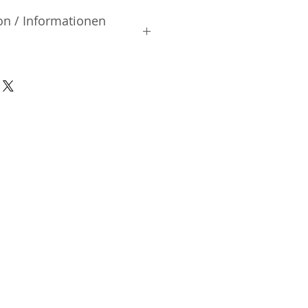
on / Informationen
rsteller:
watsuki-ku | Saitama City |
e | Japan
| FAX 048-796-4471
nsible Person / Importeur
cher:
ic Vertriebs GmbH & Co. KG
/ 47
9/465/04072
DE136713331
A48482B