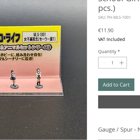
pcs.)
SKU: PH-MLS-1001
Price
€11.90
VAT Included
Quantity
*
Add to Cart
Gauge / Spur - 