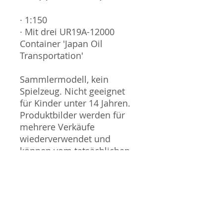
· 1:150
· Mit drei UR19A-12000
Container 'Japan Oil
Transportation'
Sammlermodell, kein
Spielzeug. Nicht geeignet
für Kinder unter 14 Jahren.
Produktbilder werden für
mehrere Verkäufe
wiederverwendet und
können vom tatsächlichen
Produkt geringfügig
abweichen. Sofern mit dem
Produkt Probleme bekannt
sind wird dieses entweder
mit zusätzlichen Bildern
veranschaulicht und/oder in