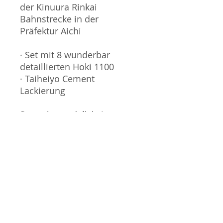
der Kinuura Rinkai
Bahnstrecke in der
Präfektur Aichi
· Set mit 8 wunderbar
detaillierten Hoki 1100
· Taiheiyo Cement
Lackierung
Sammlermodell, kein
Spielzeug. Nicht geeignet
für Kinder unter 14 Jahren.
Produktbilder werden für
mehrere Verkäufe
wiederverwendet und
können vom tatsächlichen
Produkt geringfügig
abweichen. Sofern mit dem
Produkt Probleme bekannt