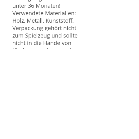
unter 36 Monaten!
Verwendete Materialien:
Holz, Metall, Kunststoff.
Verpackung gehört nicht
zum Spielzeug und sollte
nicht in die Hände von
Kindern gegeben werden.
Produktbilder werden für
mehrere Verkäufe
wiederverwendet und
können vom tatsächlichen
Produkt geringfügig
abweichen. Sofern mit dem
Produkt Probleme bekannt
sind wird dieses entweder
mit zusätzlichen Bildern
veranschaulicht und/oder in