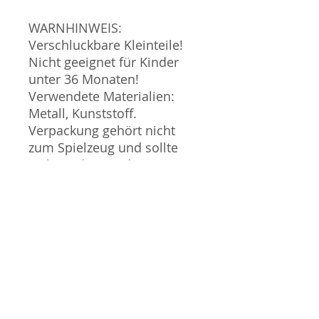
WARNHINWEIS:
Verschluckbare Kleinteile!
Nicht geeignet für Kinder
unter 36 Monaten!
Verwendete Materialien:
Metall, Kunststoff.
Verpackung gehört nicht
zum Spielzeug und sollte
nicht in die Hände von
Kindern gegeben werden.
Produktbilder werden für
mehrere Verkäufe
wiederverwendet und
können vom tatsächlichen
Produkt geringfügig
abweichen. Sofern mit dem
Produkt Probleme bekannt