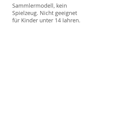
Sammlermodell, kein
Spielzeug. Nicht geeignet
für Kinder unter 14 Jahren.
Produktbilder werden für
mehrere Verkäufe
wiederverwendet und
können vom tatsächlichen
Produkt geringfügig
abweichen. Sofern mit dem
Produkt Probleme bekannt
sind wird dieses entweder
mit zusätzlichen Bildern
veranschaulicht und/oder in
der Produktbeschreibung
beschrieben. Neue Artikel
können durch Mitarbeiter
ausgepackt worden sein,
um diese auf eventuelle