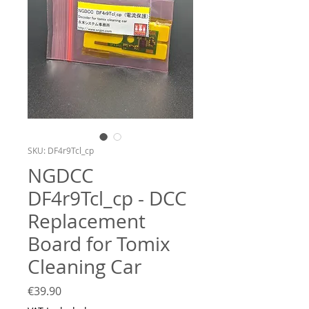
SKU: DF4r9Tcl_cp
NGDCC
DF4r9Tcl_cp - DCC
Replacement
Board for Tomix
Cleaning Car
Price
€39.90