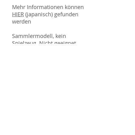
Mehr Informationen können
HIER
(japanisch) gefunden
werden
Sammlermodell, kein
Spielzeug. Nicht geeignet
für Kinder unter 14 Jahren.
Produktbilder werden für
mehrere Verkäufe
wiederverwendet und
können vom tatsächlichen
Produkt geringfügig
abweichen. Sofern mit dem
Produkt Probleme bekannt
sind wird dieses entweder
mit zusätzlichen Bildern
veranschaulicht und/oder in
der Produktbeschreibung