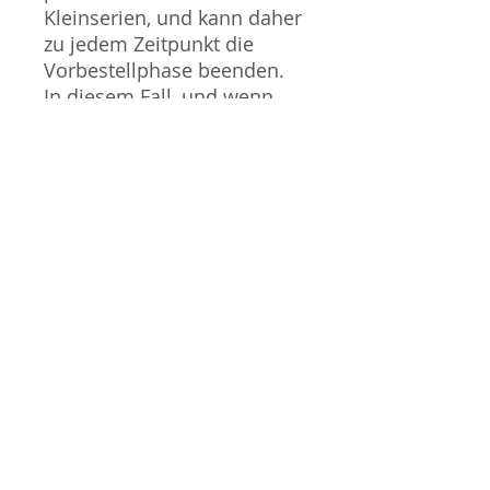
Kleinserien, und kann daher
zu jedem Zeitpunkt die
Vorbestellphase beenden.
In diesem Fall, und wenn
wir dadurch nicht die Anzahl
vorbestellter Züge bestellen
können, werden wir Käufe
nach dem "Zuerst Bestellt,
Zuerst Beliefert" Prinzip
stornieren und den
Kaufpreis erstatten. Wir
entschuldigen uns für alle
Unannehmlichkeiten die
dies mit sich bringen kann.
Sammlermodell, kein
Spielzeug. Nicht geeignet
für Kinder unter 14 Jahren.
Produktbilder werden für