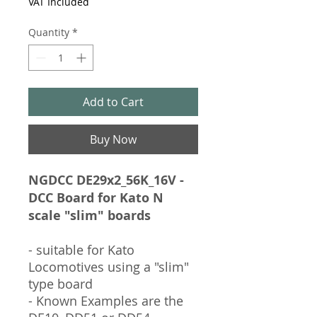
VAT Included
Quantity
*
Add to Cart
Buy Now
NGDCC DE29x2_56K_16V -
DCC Board for Kato N
scale "slim" boards
- suitable for Kato
Locomotives using a "slim"
type board
- Known Examples are the