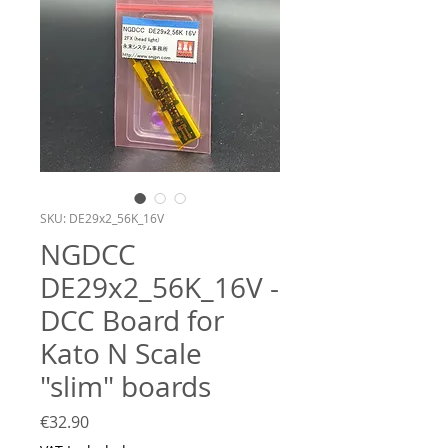
SKU: DE29x2_56K_16V
NGDCC
DE29x2_56K_16V -
DCC Board for
Kato N Scale
"slim" boards
Price
€32.90