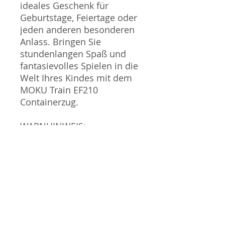
ideales Geschenk für
Geburtstage, Feiertage oder
jeden anderen besonderen
Anlass. Bringen Sie
stundenlangen Spaß und
fantasievolles Spielen in die
Welt Ihres Kindes mit dem
MOKU Train EF210
Containerzug.
WARNHINWEIS:
Verschluckbare Kleinteile!
Nicht geeignet für Kinder
unter 36 Monaten!
Verwendete Materialien:
Holz, Metall, Kunststoff.
Verpackung gehört nicht
zum Spielzeug und sollte
nicht in die Hände von