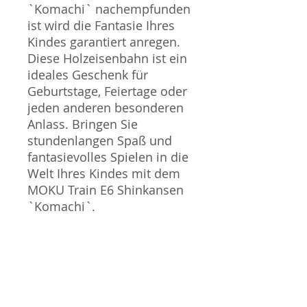
`Komachi` nachempfunden
ist wird die Fantasie Ihres
Kindes garantiert anregen.
Diese Holzeisenbahn ist ein
ideales Geschenk für
Geburtstage, Feiertage oder
jeden anderen besonderen
Anlass. Bringen Sie
stundenlangen Spaß und
fantasievolles Spielen in die
Welt Ihres Kindes mit dem
MOKU Train E6 Shinkansen
`Komachi`.
WARNHINWEIS:
Verschluckbare Kleinteile!
Nicht geeignet für Kinder
unter 36 Monaten!
Verwendete Materialien: