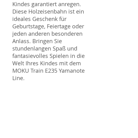
Kindes garantiert anregen.
Diese Holzeisenbahn ist ein
ideales Geschenk für
Geburtstage, Feiertage oder
jeden anderen besonderen
Anlass. Bringen Sie
stundenlangen Spaß und
fantasievolles Spielen in die
Welt Ihres Kindes mit dem
MOKU Train E235 Yamanote
Line.
WARNHINWEIS:
Verschluckbare Kleinteile!
Nicht geeignet für Kinder
unter 36 Monaten!
Verwendete Materialien:
Holz, Metall, Kunststoff.
Verpackung gehört nicht