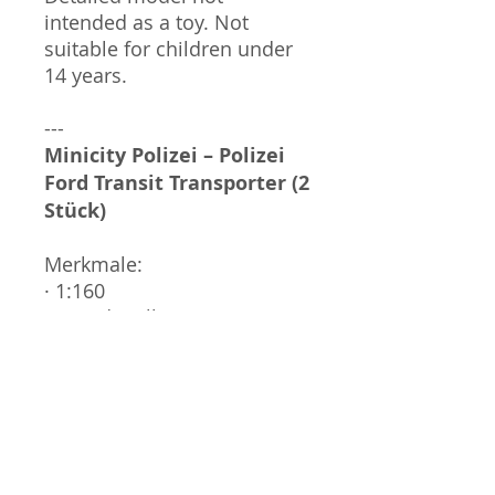
intended as a toy. Not
suitable for children under
14 years.
---
Minicity Polizei – Polizei
Ford Transit Transporter (2
Stück)
Merkmale:
· 1:160
· Fein detailliert
· 2 Ford Transit
Detailliertes Modell, nicht
als Spielzeug geeignet.
Nicht für Kinder unter 14
Jahren geeignet.