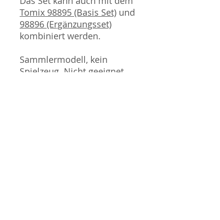
Das Set kann auch mit dem
Tomix 98895 (Basis Set)
und
98896 (Ergänzungsset)
kombiniert werden.
Sammlermodell, kein
Spielzeug. Nicht geeignet
für Kinder unter 14 Jahren.
Produktbilder werden für
mehrere Verkäufe
wiederverwendet und
können vom tatsächlichen
Produkt geringfügig
abweichen. Sofern mit dem
Produkt Probleme bekannt
sind wird dieses entweder
mit zusätzlichen Bildern
veranschaulicht und/oder in
der Produktbeschreibung