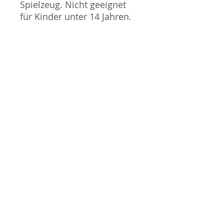
Spielzeug. Nicht geeignet
für Kinder unter 14 Jahren.
Produktbilder werden für
mehrere Verkäufe
wiederverwendet und
können vom tatsächlichen
Produkt geringfügig
abweichen. Sofern mit dem
Produkt Probleme bekannt
sind wird dieses entweder
mit zusätzlichen Bildern
veranschaulicht und/oder in
der Produktbeschreibung
beschrieben. Neue Artikel
können durch Mitarbeiter
ausgepackt worden sein,
um diese auf eventuelle
Transportschäden durch
den Versand aus Japan zu