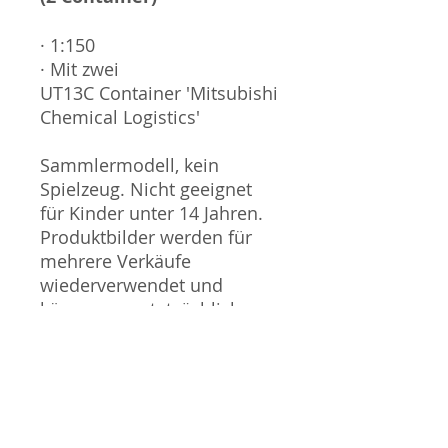
· 1:150
· Mit zwei
UT13C Container 'Mitsubishi
Chemical Logistics'
Sammlermodell, kein
Spielzeug. Nicht geeignet
für Kinder unter 14 Jahren.
Produktbilder werden für
mehrere Verkäufe
wiederverwendet und
können vom tatsächlichen
Produkt geringfügig
abweichen. Sofern mit dem
Produkt Probleme bekannt
sind wird dieses entweder
mit zusätzlichen Bildern