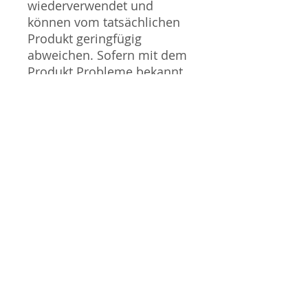
wiederverwendet und
können vom tatsächlichen
Produkt geringfügig
abweichen. Sofern mit dem
Produkt Probleme bekannt
sind wird dieses entweder
mit zusätzlichen Bildern
veranschaulicht und/oder in
der Produktbeschreibung
beschrieben. Neue Artikel
können durch Mitarbeiter
ausgepackt worden sein,
um diese auf eventuelle
Transportschäden durch
den Versand aus Japan zu
überprüfen.
Gauge / Spur - N