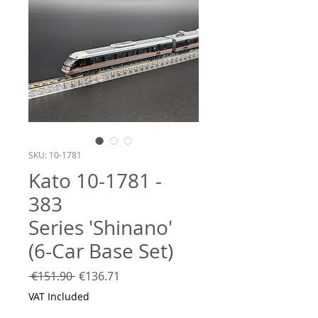
SKU: 10-1781
Kato 10-1781 -
383
Series 'Shinano'
(6-Car Base Set)
Regular
Sale
 €151.90 
€136.71
Price
Price
VAT Included