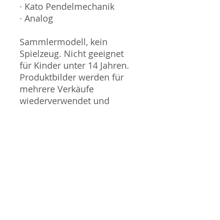
· Kato Pendelmechanik
· Analog
Sammlermodell, kein
Spielzeug. Nicht geeignet
für Kinder unter 14 Jahren.
Produktbilder werden für
mehrere Verkäufe
wiederverwendet und
können vom tatsächlichen
Produkt geringfügig
abweichen. Sofern mit dem
Produkt Probleme bekannt
sind wird dieses entweder
mit zusätzlichen Bildern
veranschaulicht und/oder in
der Produktbeschreibung
beschrieben. Neue Artikel
können durch Mitarbeiter