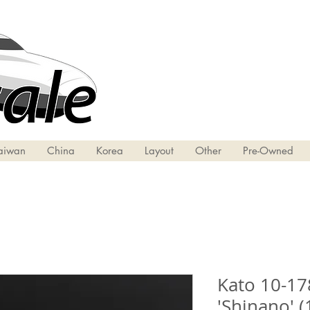
aiwan
China
Korea
Layout
Other
Pre-Owned
Kato 10-17
'Shinano' (