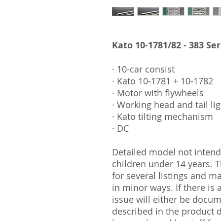
Kato 10-1781/82 - 383 Ser
· 10-car consist
· Kato 10-1781 + 10-1782
· Motor with flywheels
· Working head and tail li
· Kato tilting mechanism
· DC
Detailed model not intende
children under 14 years.
for several listings and m
in minor ways. If there is
issue will either be docu
described in the product 