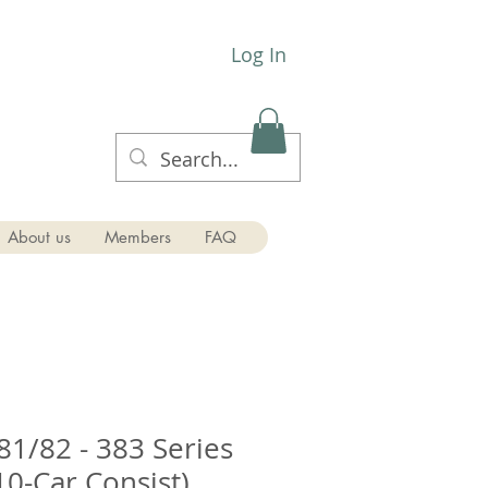
Log In
About us
Members
FAQ
81/82 - 383 Series
10-Car Consist)