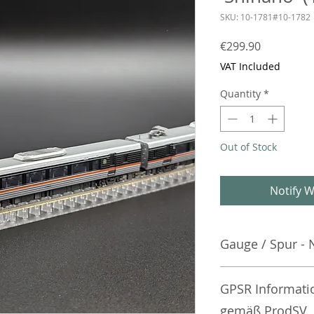
SKU: 10-1781#10-1782
Price
€299.90
VAT Included
Quantity
*
Out of Stock
Notify W
Gauge / Spur - 
No additional info
GPSR Informati
gemäß ProdSV