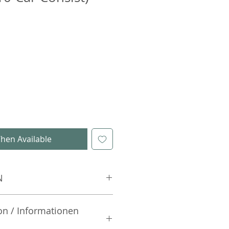
hen Available
N
on / Informationen