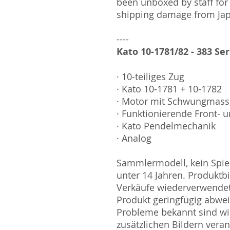
been unboxed by staff for
shipping damage from Ja
----
Kato 10-1781/82 - 383 Ser
· 10-teiliges Zug
· Kato 10-1781 + 10-1782
· Motor mit Schwungmas
· Funktionierende Front- u
· Kato Pendelmechanik
· Analog
Sammlermodell, kein Spiel
unter 14 Jahren. Produktb
Verkäufe wiederverwende
Produkt geringfügig abwe
Probleme bekannt sind wi
zusätzlichen Bildern vera