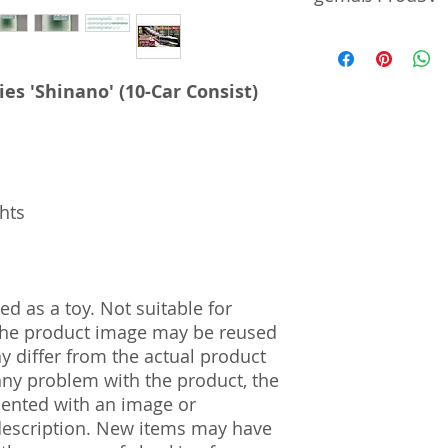
Manufacturer / He
ies 'Shinano' (10-Car Consist)
Sekisui Kinzoku Co.
1–24–10 Nishi-Och
161–0031
Import and Respo
und Verantwortli
ghts
Horizont Electron
Päwesiner Weg 46 
13581 Berlin
Steuernummer: 2
d as a toy. Not suitable for
UST-ID Nummer: 
 The product image may be reused
HRB Nummer: HR
ay differ from the actual product
Amtsgericht Berli
 any problem with the product, the
Lucid ID: DE4171
mented with an image or
WEEE-Reg.-Nr.: D
description. New items may have