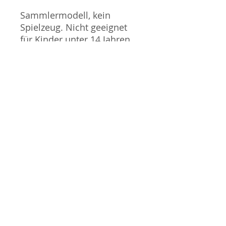
Sammlermodell, kein
Spielzeug. Nicht geeignet
für Kinder unter 14 Jahren.
Produktbilder werden für
mehrere Verkäufe
wiederverwendet und
können vom tatsächlichen
Produkt geringfügig
abweichen. Sofern mit dem
Produkt Probleme bekannt
sind wird dieses entweder
mit zusätzlichen Bildern
veranschaulicht und/oder in
der Produktbeschreibung
beschrieben. Neue Artikel
können durch Mitarbeiter
ausgepackt worden sein,
um diese auf eventuelle