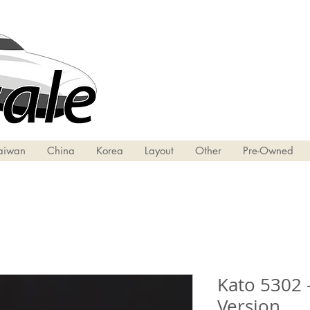
aiwan
China
Korea
Layout
Other
Pre-Owned
Kato 5302 
Version