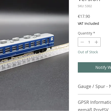
SKU: 5302
Price
€17.90
VAT Included
Quantity
*
Out of Stock
Notify W
Gauge / Spur - 
No additional info
GPSR Informati
gemäß ProdSV