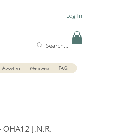
Log In
About us
Members
FAQ
- OHA12 J.N.R.