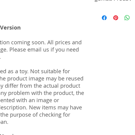
Manufacturer / He
 Version
Sekisui Kinzoku Co.
1–24–10 Nishi-Och
161–0031
tion coming soon. All prices and
nge. Please email us if you need
Import and Respo
.
und Verantwortli
d as a toy. Not suitable for
Horizont Electron
 The product image may be reused
Päwesiner Weg 46 
13581 Berlin
ay differ from the actual product
info@j-scale.com
 any problem with the product, the
Steuernummer: 2
mented with an image or
UST-ID Nummer: 
description. New items may have
HRB Nummer: HR
 the purpose of checking for
Amtsgericht Berli
pan.
Lucid ID: DE4171
WEEE-Reg.-Nr.: D