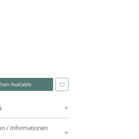
hen Available
N
on / Informationen