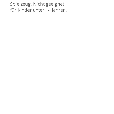
Spielzeug. Nicht geeignet
für Kinder unter 14 Jahren.
Produktbilder werden für
mehrere Verkäufe
wiederverwendet und
können vom tatsächlichen
Produkt geringfügig
abweichen. Sofern mit dem
Produkt Probleme bekannt
sind wird dieses entweder
mit zusätzlichen Bildern
veranschaulicht und/oder in
der Produktbeschreibung
beschrieben. Neue Artikel
können durch Mitarbeiter
ausgepackt worden sein,
um diese auf eventuelle
Transportschäden durch
den Versand aus Japan zu