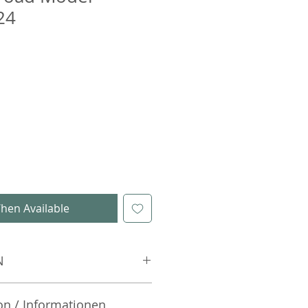
24
e
ce
hen Available
N
on / Informationen