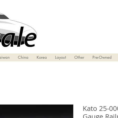
aiwan
China
Korea
Layout
Other
Pre-Owned
Kato 25-00
Gauge Rai