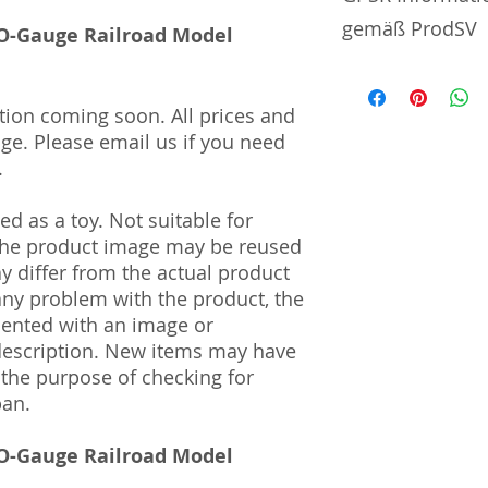
gemäß ProdSV
HO-Gauge Railroad Model
Manufacturer / He
tion coming soon. All prices and
Sekisui Kinzoku Co.
nge. Please email us if you need
1–24–10 Nishi-Och
.
161–0031
d as a toy. Not suitable for
Import and Respo
 The product image may be reused
und Verantwortli
ay differ from the actual product
Horizont Electron
 any problem with the product, the
Päwesiner Weg 46 
mented with an image or
13581 Berlin
description. New items may have
Steuernummer: 2
 the purpose of checking for
UST-ID Nummer: 
pan.
HRB Nummer: HR
Amtsgericht Berli
HO-Gauge Railroad Model
Lucid ID: DE4171
WEEE-Reg.-Nr.: D