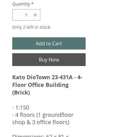
Quantity
*
Only 2 left in stock
Add to Cart
Buy Now
Kato DioTown 23-431A - 4-
Floor Office Building
(Brick)
· 1:150
· 4 floors (1 groundfloor
shop & 3 office floors)
Dimensions: 62 x 81 x