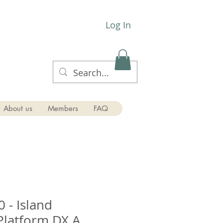
Log In
About us
Members
FAQ
 - Island
Platform DX A