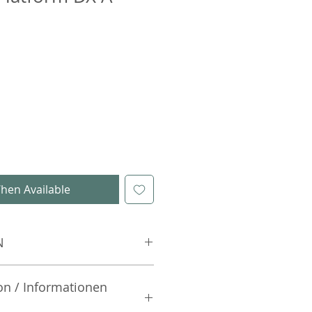
hen Available
N
on / Informationen