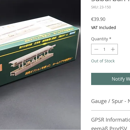
SKU: 23-150
Price
€39.90
VAT Included
Quantity
*
Out of Stock
Notify W
Gauge / Spur - 
No additional info
GPSR Informati
gemäß ProdSV