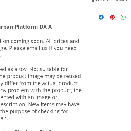
Manufacturer / He
burban Platform DX A
Sekisui Kinzoku Co.
1–24–10 Nishi-Och
161–0031
tion coming soon. All prices and
nge. Please email us if you need
Import and Respo
.
und Verantwortli
d as a toy. Not suitable for
Horizont Electron
 The product image may be reused
Päwesiner Weg 46 
13581 Berlin
ay differ from the actual product
Steuernummer: 2
 any problem with the product, the
UST-ID Nummer: 
mented with an image or
HRB Nummer: HR
description. New items may have
Amtsgericht Berli
 the purpose of checking for
Lucid ID: DE4171
pan.
WEEE-Reg.-Nr.: D