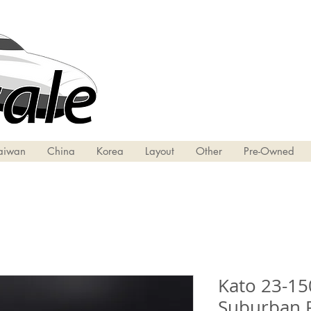
aiwan
China
Korea
Layout
Other
Pre-Owned
Kato 23-150
Suburban 