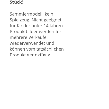
Stück)
Sammlermodell, kein
Spielzeug. Nicht geeignet
für Kinder unter 14 Jahren.
Produktbilder werden für
mehrere Verkäufe
wiederverwendet und
können vom tatsächlichen
Produkt geringfügig
abweichen. Sofern mit dem
Produkt Probleme bekannt
sind wird dieses entweder
mit zusätzlichen Bildern
veranschaulicht und/oder in
der Produktbeschreibung
beschrieben. Neue Artikel
können durch Mitarbeiter
ausgepackt worden sein,