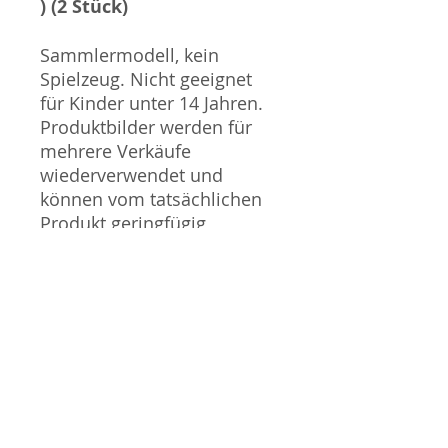
) (2 Stück)
Sammlermodell, kein
Spielzeug. Nicht geeignet
für Kinder unter 14 Jahren.
Produktbilder werden für
mehrere Verkäufe
wiederverwendet und
können vom tatsächlichen
Produkt geringfügig
abweichen. Sofern mit dem
Produkt Probleme bekannt
sind wird dieses entweder
mit zusätzlichen Bildern
veranschaulicht und/oder in
der Produktbeschreibung
beschrieben. Neue Artikel
können durch Mitarbeiter
ausgepackt worden sein,