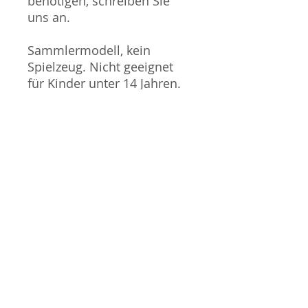
benötigen, schreiben Sie
uns an.
Sammlermodell, kein
Spielzeug. Nicht geeignet
für Kinder unter 14 Jahren.
Produktbilder werden für
mehrere Verkäufe
wiederverwendet und
können vom tatsächlichen
Produkt geringfügig
abweichen. Sofern mit dem
Produkt Probleme bekannt
sind wird dieses entweder
mit zusätzlichen Bildern
veranschaulicht und/oder in
der Produktbeschreibung
beschrieben. Neue Artikel
können durch Mitarbeiter