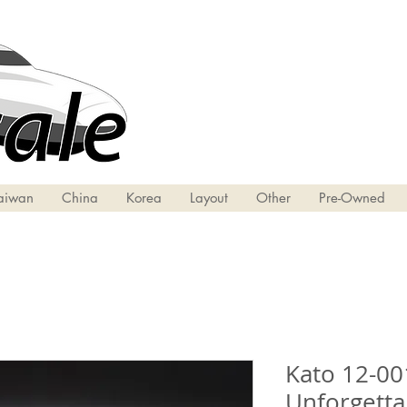
aiwan
China
Korea
Layout
Other
Pre-Owned
Kato 12-00
Unforgetta