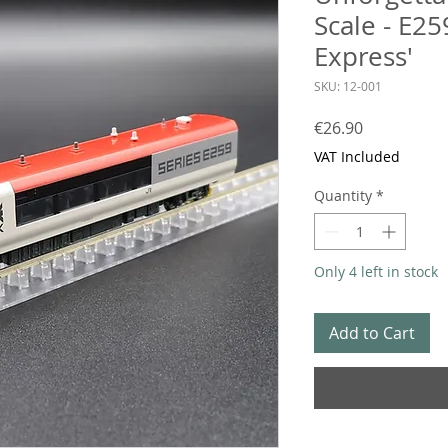
Scale - E25
Express'
SKU: 12-001
Price
€26.90
VAT Included
Quantity
*
Only 4 left in stock
Add to Cart