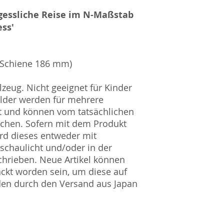
UST-ID Nummer: 
HRB Nummer: HR
rgessliche Reise im N-Maßstab
Amtsgericht Berli
ess'
Lucid ID: DE4171
WEEE-Reg.-Nr.: D
e Schiene 186 mm)
zeug. Nicht geeignet für Kinder
ilder werden für mehrere
t und können vom tatsächlichen
ichen. Sofern mit dem Produkt
rd dieses entweder mit
nschaulicht und/oder in der
hrieben. Neue Artikel können
ckt worden sein, um diese auf
den durch den Versand aus Japan