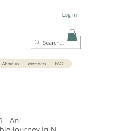
Log In
About us
Members
FAQ
1 - An
ble Journey in N