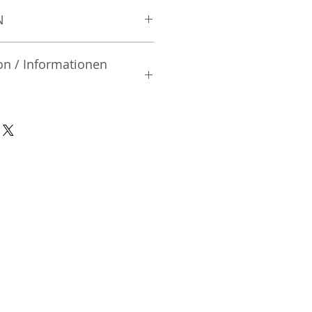
N
on / Informationen
rsteller:
, Ltd.
iai | Shinjuku-ku Tokyo | Japan
nsible Person / Importeur
cher:
ic Vertriebs GmbH & Co. KG
/ 47
9/465/04072