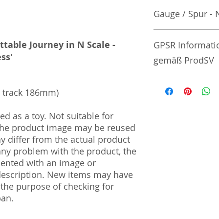
Gauge / Spur - 
No additional info
ttable Journey in N Scale -
GPSR Informati
ss'
gemäß ProdSV
Manufacturer / He
ht track 186mm)
Sekisui Kinzoku Co.
d as a toy. Not suitable for
1–24–10 Nishi-Och
 The product image may be reused
161–0031
ay differ from the actual product
Import and Respo
 any problem with the product, the
und Verantwortli
mented with an image or
description. New items may have
Horizont Electron
 the purpose of checking for
Päwesiner Weg 46 
pan.
13581 Berlin
Steuernummer: 2