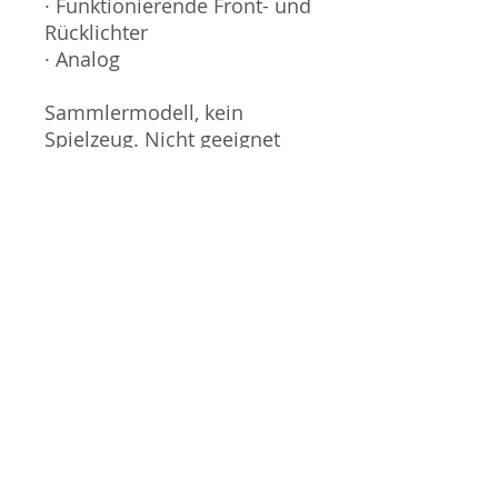
· Funktionierende Front- und
Rücklichter
· Analog
Sammlermodell, kein
Spielzeug. Nicht geeignet
für Kinder unter 14 Jahren.
Produktbilder werden für
mehrere Verkäufe
wiederverwendet und
können vom tatsächlichen
Produkt geringfügig
abweichen. Sofern mit dem
Produkt Probleme bekannt
sind wird dieses entweder
mit zusätzlichen Bildern
veranschaulicht und/oder in
der Produktbeschreibung
beschrieben. Neue Artikel