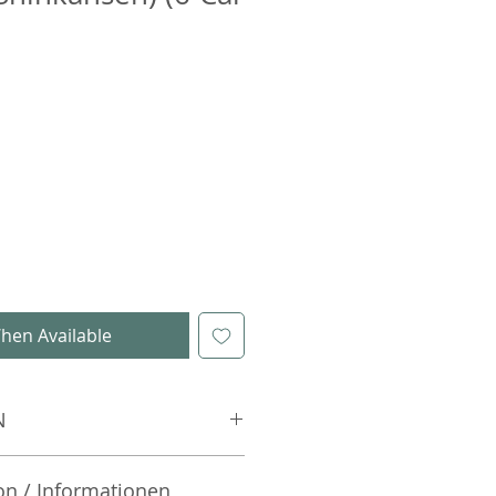
hen Available
N
on / Informationen