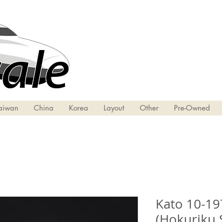
aiwan
China
Korea
Layout
Other
Pre-Owned
Kato 10-19
(Hokuriku 