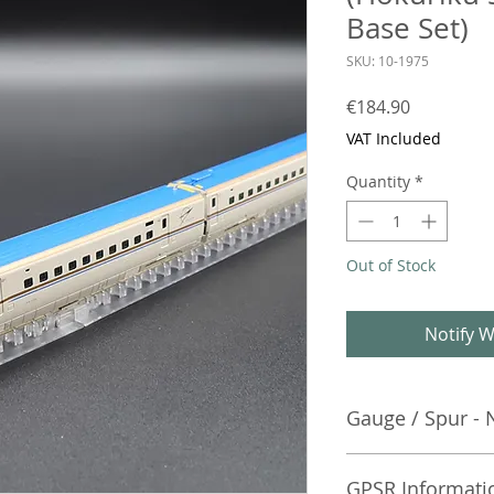
Base Set)
SKU: 10-1975
Price
€184.90
VAT Included
Quantity
*
Out of Stock
Notify W
Gauge / Spur - 
No additional info
GPSR Informati