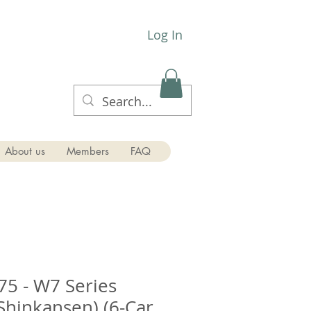
Log In
About us
Members
FAQ
75 - W7 Series
Shinkansen) (6-Car