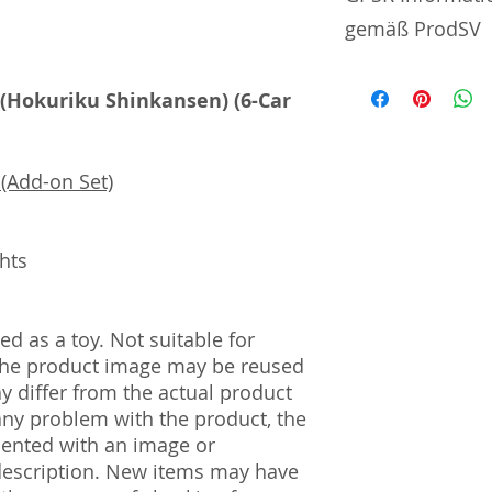
gemäß ProdSV
Manufacturer / He
 (Hokuriku Shinkansen) (6-Car
Sekisui Kinzoku Co.
1–24–10 Nishi-Och
(Add-on Set)
161–0031
Import and Respo
und Verantwortli
ghts
Horizont Electron
Päwesiner Weg 46 
d as a toy. Not suitable for
13581 Berlin
 The product image may be reused
Steuernummer: 2
UST-ID Nummer: 
ay differ from the actual product
HRB Nummer: HR
 any problem with the product, the
Amtsgericht Berli
mented with an image or
Lucid ID: DE4171
description. New items may have
WEEE-Reg.-Nr.: D