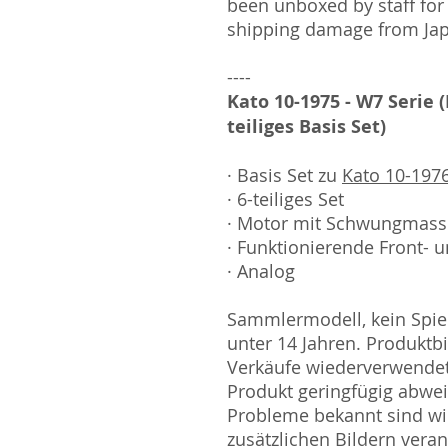
been unboxed by staff for
shipping damage from Ja
----
Kato 10-1975 - W7 Serie 
teiliges Basis Set)
· Basis Set zu
Kato 10-1976
· 6-teiliges Set
· Motor mit Schwungmas
· Funktionierende Front- u
· Analog
Sammlermodell, kein Spiel
unter 14 Jahren. Produktb
Verkäufe wiederverwende
Produkt geringfügig abwe
Probleme bekannt sind wi
zusätzlichen Bildern vera