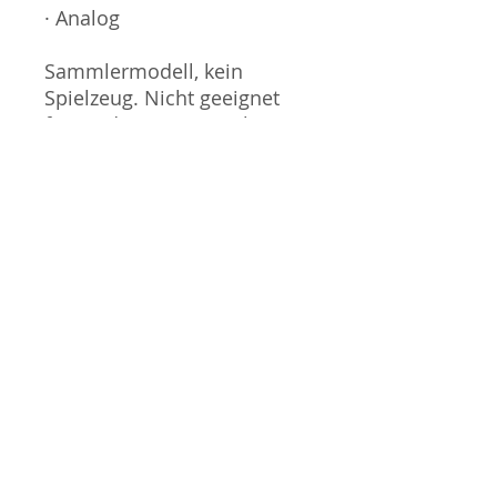
· Analog
Sammlermodell, kein
Spielzeug. Nicht geeignet
für Kinder unter 14 Jahren.
Produktbilder werden für
mehrere Verkäufe
wiederverwendet und
können vom tatsächlichen
Produkt geringfügig
abweichen. Sofern mit dem
Produkt Probleme bekannt
sind wird dieses entweder
mit zusätzlichen Bildern
veranschaulicht und/oder in
der Produktbeschreibung
beschrieben. Neue Artikel
können durch Mitarbeiter
ausgepackt worden sein,