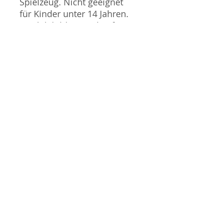
Spielzeug. Nicht geeignet
für Kinder unter 14 Jahren.
Produktbilder werden für
mehrere Verkäufe
wiederverwendet und
können vom tatsächlichen
Produkt geringfügig
abweichen. Sofern mit dem
Produkt Probleme bekannt
sind wird dieses entweder
mit zusätzlichen Bildern
veranschaulicht und/oder in
der Produktbeschreibung
beschrieben. Neue Artikel
können durch Mitarbeiter
ausgepackt worden sein,
um diese auf eventuelle
Transportschäden durch
den Versand aus Japan zu