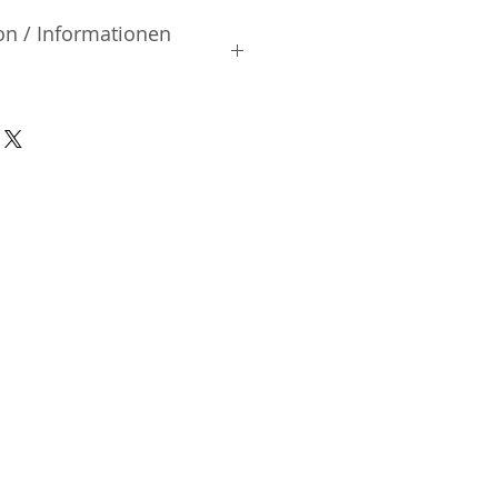
on / Informationen
rsteller:
, Ltd.
iai | Shinjuku-ku Tokyo | Japan
nsible Person / Importeur
cher:
ic Vertriebs GmbH & Co. KG
/ 47
9/465/04072
DE136713331
A48482B
n-Charlottenburg