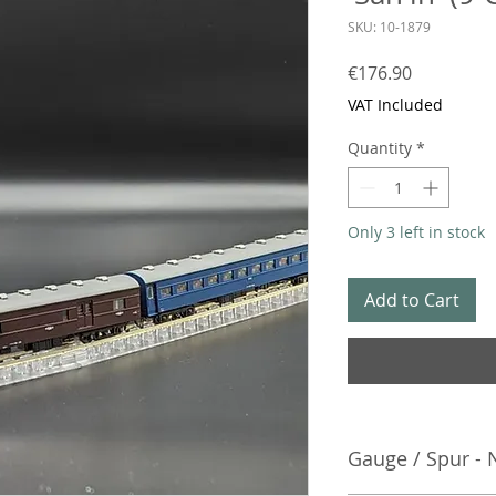
SKU: 10-1879
Price
€176.90
VAT Included
Quantity
*
Only 3 left in stock
Add to Cart
Gauge / Spur - 