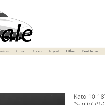
aiwan
China
Korea
Layout
Other
Pre-Owned
Kato 10-187
'San'in' (9-Car 