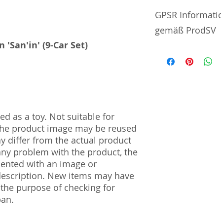
No additional info
GPSR Informati
gemäß ProdSV
an'in' (9-Car Set)​​​​​​​
Manufacturer / He
Sekisui Kinzoku Co.
1–24–10 Nishi-Och
161–0031
d as a toy. Not suitable for
Import and Respo
 The product image may be reused
und Verantwortli
ay differ from the actual product
Horizont Electron
 any problem with the product, the
Päwesiner Weg 46 
mented with an image or
13581 Berlin
description. New items may have
Steuernummer: 2
 the purpose of checking for
UST-ID Nummer: 
pan.
HRB Nummer: HR
Amtsgericht Berli