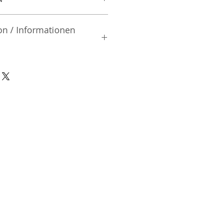
on / Informationen
rsteller:
, Ltd.
iai | Shinjuku-ku Tokyo | Japan
nsible Person / Importeur
cher:
ic Vertriebs GmbH & Co. KG
/ 47
9/465/04072
DE136713331
A48482B