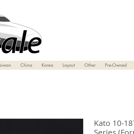
aiwan
China
Korea
Layout
Other
Pre-Owned
Kato 10-18
Series (Fo