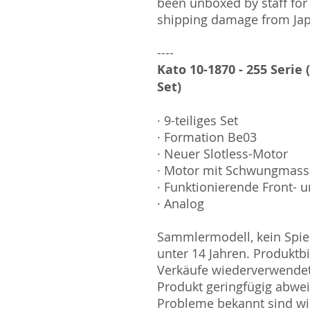
been unboxed by staff for
shipping damage from Ja
----
Kato 10-1870 - 255 Serie 
Set)
· 9-teiliges Set
· Formation Be03
· Neuer Slotless-Motor
· Motor mit Schwungmas
· Funktionierende Front- u
· Analog
Sammlermodell, kein Spiel
unter 14 Jahren. Produktb
Verkäufe wiederverwende
Produkt geringfügig abwe
Probleme bekannt sind wi