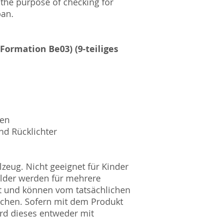
 the purpose of checking for
Amtsgericht Berli
pan.
Lucid ID: DE4171
WEEE-Reg.-Nr.: D
(Formation Be03) (9-teiliges
sen
nd Rücklichter
zeug. Nicht geeignet für Kinder
ilder werden für mehrere
t und können vom tatsächlichen
ichen. Sofern mit dem Produkt
rd dieses entweder mit