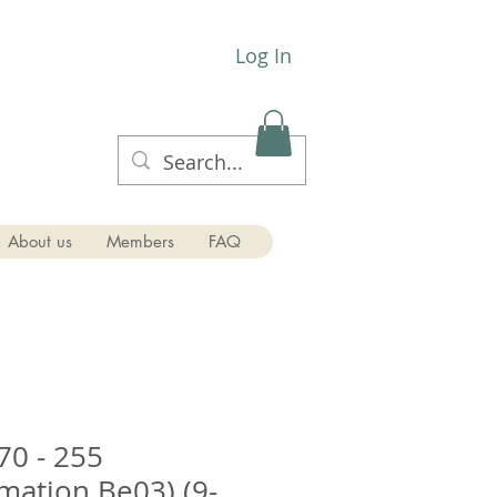
Log In
About us
Members
FAQ
70 - 255
rmation Be03) (9-