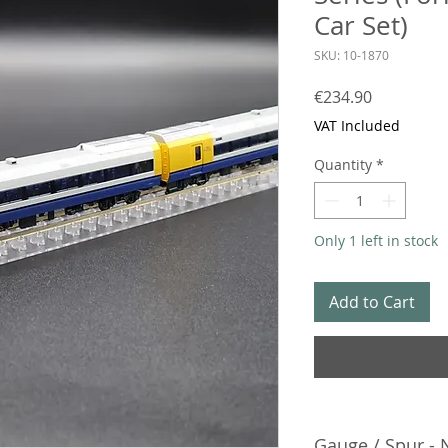
Car Set)
SKU: 10-1870
Price
€234.90
VAT Included
Quantity
*
Only 1 left in stock
Add to Cart
Gauge / Spur - 