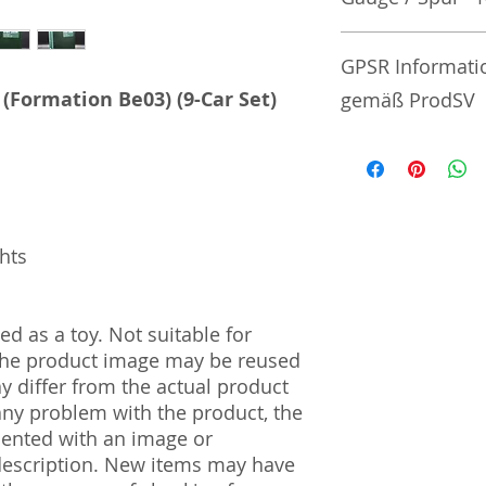
No additional info
GPSR Informati
s (Formation Be03) (9-Car Set)
gemäß ProdSV
Manufacturer / He
Sekisui Kinzoku Co.
1–24–10 Nishi-Och
161–0031
ghts
Import and Respo
und Verantwortli
d as a toy. Not suitable for
 The product image may be reused
Horizont Electron
ay differ from the actual product
Päwesiner Weg 46 
13581 Berlin
 any problem with the product, the
Steuernummer: 2
mented with an image or
UST-ID Nummer: 
description. New items may have
HRB Nummer: HR