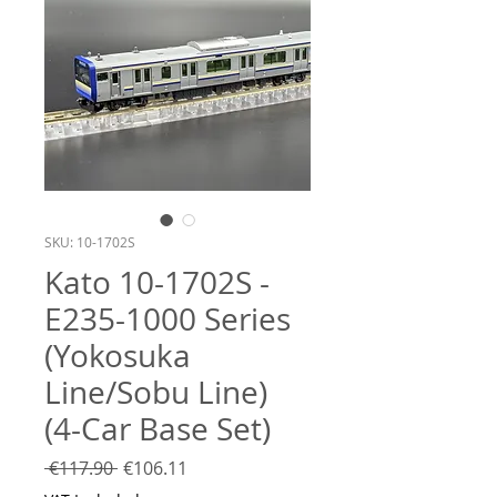
SKU: 10-1702S
Kato 10-1702S -
E235-1000 Series
(Yokosuka
Line/Sobu Line)
(4-Car Base Set)
Regular
Sale
 €117.90 
€106.11
Price
Price