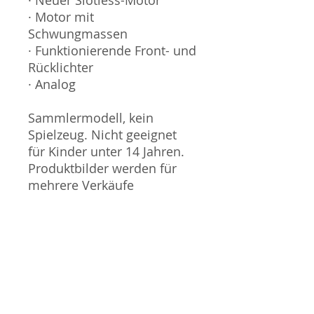
· Motor mit
Schwungmassen
· Funktionierende Front- und
Rücklichter
· Analog
Sammlermodell, kein
Spielzeug. Nicht geeignet
für Kinder unter 14 Jahren.
Produktbilder werden für
mehrere Verkäufe
wiederverwendet und
können vom tatsächlichen
Produkt geringfügig
abweichen. Sofern mit dem
Produkt Probleme bekannt
sind wird dieses entweder
mit zusätzlichen Bildern