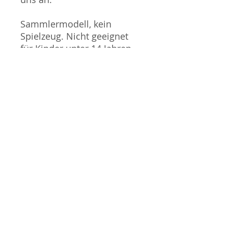
Sammlermodell, kein
Spielzeug. Nicht geeignet
für Kinder unter 14 Jahren.
Produktbilder werden für
mehrere Verkäufe
wiederverwendet und
können vom tatsächlichen
Produkt geringfügig
abweichen. Sofern mit dem
Produkt Probleme bekannt
sind wird dieses entweder
mit zusätzlichen Bildern
veranschaulicht und/oder in
der Produktbeschreibung
beschrieben. Neue Artikel
können durch Mitarbeiter
ausgepackt worden sein,