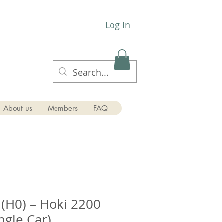
Log In
About us
Members
FAQ
 (H0) – Hoki 2200
ngle Car)