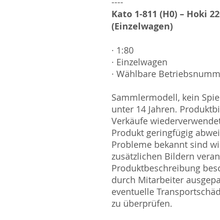
----
Kato 1-811 (H0) – Hoki 2
(Einzelwagen)
· 1:80
· Einzelwagen
· Wählbare Betriebsnumm
Sammlermodell, kein Spiel
unter 14 Jahren. Produktb
Verkäufe wiederverwende
Produkt geringfügig abwe
Probleme bekannt sind wi
zusätzlichen Bildern vera
Produktbeschreibung besc
durch Mitarbeiter ausgepa
eventuelle Transportschä
zu überprüfen.