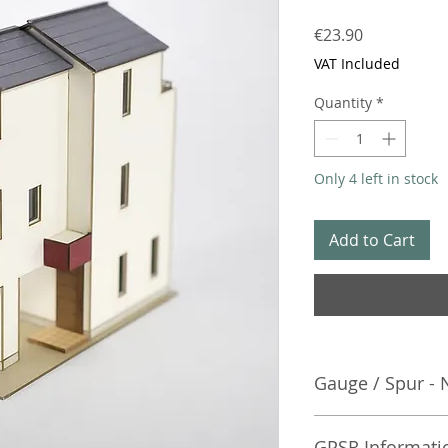
Price
€23.90
VAT Included
Quantity
*
Only 4 left in stock
Add to Cart
Gauge / Spur - 
No additional info
GPSR Informati