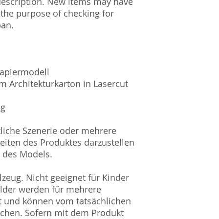
description. New items may have
 the purpose of checking for
pan.
Papiermodell
m Architekturkarton in Lasercut
ig
zliche Szenerie oder mehrere
eiten des Produktes darzustellen
l des Models.
zeug. Nicht geeignet für Kinder
ilder werden für mehrere
t und können vom tatsächlichen
ichen. Sofern mit dem Produkt