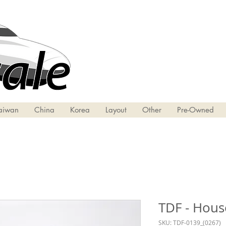
aiwan
China
Korea
Layout
Other
Pre-Owned
TDF - Hous
SKU: TDF-0139_(0267)