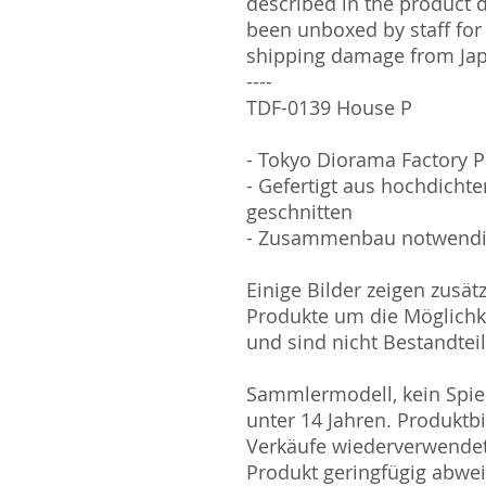
described in the product 
been unboxed by staff for
shipping damage from Ja
----
TDF-0139 House P
- Tokyo Diorama Factory 
- Gefertigt aus hochdichte
geschnitten
- Zusammenbau notwend
Einige Bilder zeigen zusät
Produkte um die Möglichk
und sind nicht Bestandtei
Sammlermodell, kein Spiel
unter 14 Jahren. Produktb
Verkäufe wiederverwende
Produkt geringfügig abwe