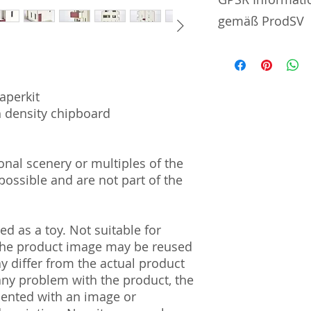
gemäß ProdSV
Manufacturer / He
AreaLogic Co., Ltd.
aperkit
#702 | 4-1-22 | S
h density chipboard
| Japan 160-0022
Import and Respo
und Verantwortli
al scenery or multiples of the
ossible and are not part of the
Horizont Electron
Päwesiner Weg 46 
13581 Berlin
d as a toy. Not suitable for
Steuernummer: 2
 The product image may be reused
UST-ID Nummer: 
ay differ from the actual product
HRB Nummer: HR
Amtsgericht Berli
 any problem with the product, the
Lucid ID: DE4171
mented with an image or
WEEE-Reg.-Nr.: D