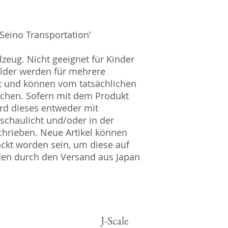
Amtsgericht Berli
Lucid ID: DE4171
WEEE-Reg.-Nr.: D
'Seino Transportation'
zeug. Nicht geeignet für Kinder
ilder werden für mehrere
t und können vom tatsächlichen
ichen. Sofern mit dem Produkt
rd dieses entweder mit
nschaulicht und/oder in der
hrieben. Neue Artikel können
ckt worden sein, um diese auf
den durch den Versand aus Japan
J-Scale