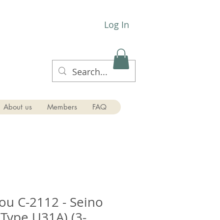
Log In
About us
Members
FAQ
akadou C-2112 - Seino
(Type U31A) (3-