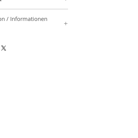
on / Informationen
rsteller:
| Fukuyama City | Hiroshima
942 | Japan
nsible Person / Importeur
cher:
ic Vertriebs GmbH & Co. KG
/ 47
9/465/04072
DE136713331
A48482B