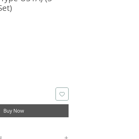
Set)
Buy Now
N