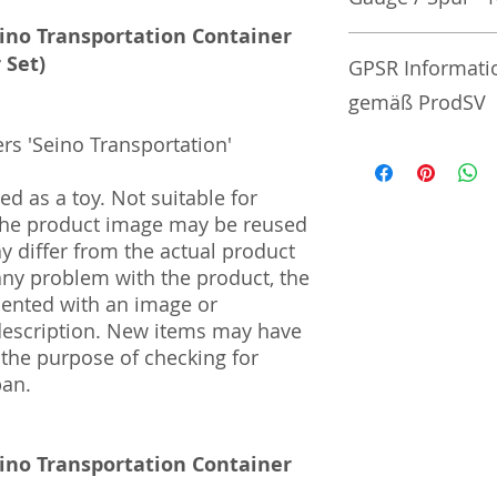
ino Transportation Container
No additional info
 Set)
GPSR Informati
gemäß ProdSV
rs 'Seino Transportation'
Manufacturer / He
d as a toy. Not suitable for
Randou Co., Ltd.
 The product image may be reused
5738-2 Hikinocho 
ay differ from the actual product
Prefecture |721-0
 any problem with the product, the
mented with an image or
Import and Respo
und Verantwortli
description. New items may have
 the purpose of checking for
Horizont Electron
pan.
Päwesiner Weg 46 
13581 Berlin
Steuernummer: 2
ino Transportation Container
UST-ID Nummer: 
HRB Nummer: HR