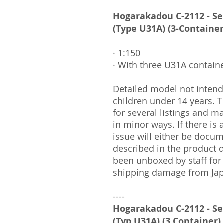
Hogarakadou C-2112 - Se
(Type U31A) (3-Container
· 1:150
· With three U31A containe
Detailed model not intende
children under 14 years.
for several listings and m
in minor ways. If there is
issue will either be docu
described in the product 
been unboxed by staff for
shipping damage from Ja
----
Hogarakadou C-2112 - Se
(Typ U31A) (3 Container)