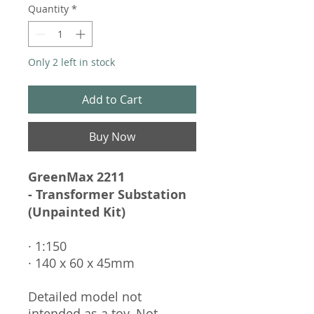
Quantity
*
Only 2 left in stock
Add to Cart
Buy Now
GreenMax 2211
- Transformer Substation
(Unpainted Kit)
· 1:150
· 140 x 60 x 45mm
Detailed model not
intended as a toy. Not