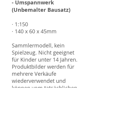
- Umspannwerk
(Unbemalter Bausatz)
· 1:150
· 140 x 60 x 45mm
Sammlermodell, kein
Spielzeug. Nicht geeignet
für Kinder unter 14 Jahren.
Produktbilder werden für
mehrere Verkäufe
wiederverwendet und
können vom tatsächlichen
Produkt geringfügig
abweichen. Sofern mit dem
Produkt Probleme bekannt
sind wird dieses entweder
mit zusätzlichen Bildern
veranschaulicht und/oder in