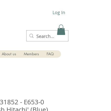
Log In
About us
Members
FAQ
31852 - E653-0
sh Hitachi' (Blue)