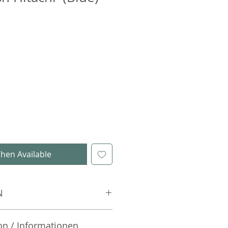
hen Available
N
on / Informationen