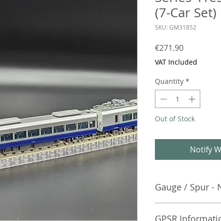
(7-Car Set)
SKU: GM31852
Price
€271.90
VAT Included
Quantity
*
Out of Stock
Notify W
Gauge / Spur - 
No additional info
GPSR Informati