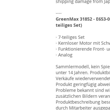
shipping damage from Ja
----
GreenMax 31852 - E653-0 S
teiliges Set)
· 7-teiliges Set
· Kernloser Motor mit S
· Funktionierende Front- u
· Analog
Sammlermodell, kein Spiel
unter 14 Jahren. Produktb
Verkäufe wiederverwende
Produkt geringfügig abwe
Probleme bekannt sind wi
zusätzlichen Bildern vera
Produktbeschreibung besc
durch Mitarbeiter ausgepa