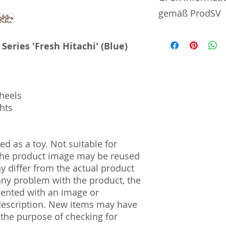
gemäß ProdSV
Manufacturer / He
Series 'Fresh Hitachi' (Blue)
Greenmax Co., Ltd
18-4 Oyama Higash
Japan
wheels
Import and Respo
ghts
und Verantwortli
Horizont Electron
d as a toy. Not suitable for
Päwesiner Weg 46 
 The product image may be reused
13581 Berlin
ay differ from the actual product
Steuernummer: 2
UST-ID Nummer: 
 any problem with the product, the
HRB Nummer: HR
mented with an image or
Amtsgericht Berli
description. New items may have
Lucid ID: DE4171
 the purpose of checking for
WEEE-Reg.-Nr.: D