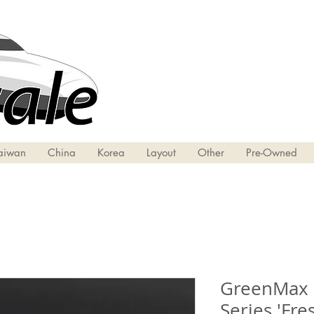
aiwan
China
Korea
Layout
Other
Pre-Owned
GreenMax 
Series 'Fre