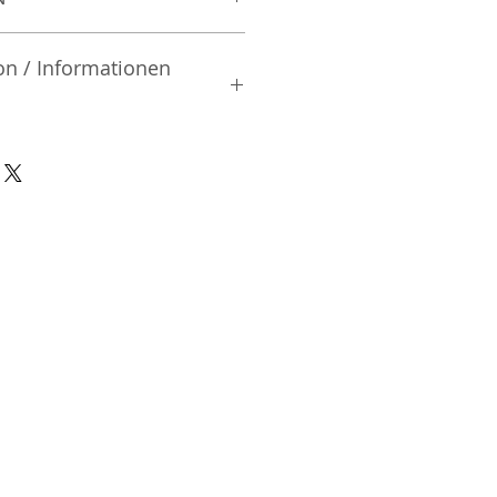
on / Informationen
rsteller:
.
icho| Itabashi-ku | Tokyo |
nsible Person / Importeur
cher:
ic Vertriebs GmbH & Co. KG
/ 47
9/465/04072
DE136713331
A48482B