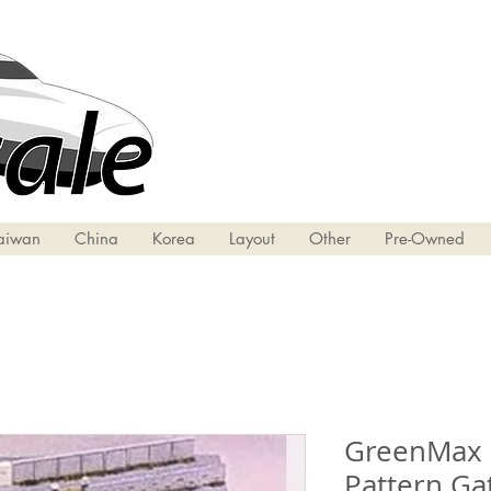
aiwan
China
Korea
Layout
Other
Pre-Owned
GreenMax 
Pattern Ga