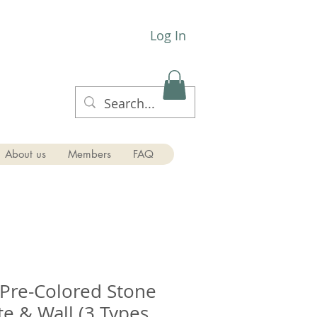
Log In
About us
Members
FAQ
Pre-Colored Stone
te & Wall (3 Types