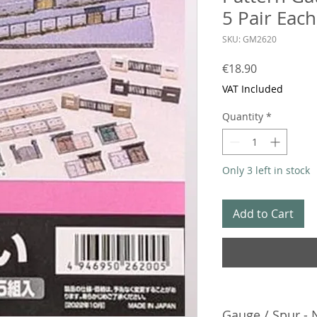
5 Pair Each
SKU: GM2620
Price
€18.90
VAT Included
Quantity
*
Only 3 left in stock
Add to Cart
Gauge / Spur - 