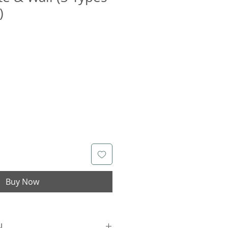
)
Buy Now
N