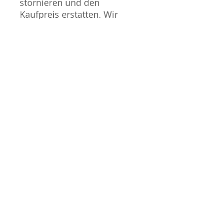
stornieren und den
Kaufpreis erstatten. Wir
entschuldigen uns für alle
Unannehmlichkeiten die
dies mit sich bringen kann.
Sammlermodell, kein
Spielzeug. Nicht geeignet
für Kinder unter 14 Jahren.
Produktbilder werden für
mehrere Verkäufe
wiederverwendet und
können vom tatsächlichen
Produkt geringfügig
abweichen. Sofern mit dem
Produkt Probleme bekannt
sind wird dieses entweder
mit zusätzlichen Bildern
veranschaulicht und/oder in