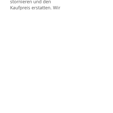
stornieren und den
Kaufpreis erstatten. Wir
entschuldigen uns für alle
Unannehmlichkeiten die
dies mit sich bringen kann.
Sammlermodell, kein
Spielzeug. Nicht geeignet
für Kinder unter 14 Jahren.
Produktbilder werden für
mehrere Verkäufe
wiederverwendet und
können vom tatsächlichen
Produkt geringfügig
abweichen. Sofern mit dem
Produkt Probleme bekannt
sind wird dieses entweder
mit zusätzlichen Bildern
veranschaulicht und/oder in