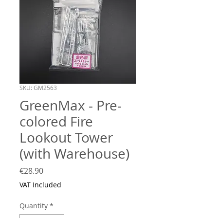
SKU: GM2563
GreenMax - Pre-
colored Fire
Lookout Tower
(with Warehouse)
Price
€28.90
VAT Included
Quantity
*