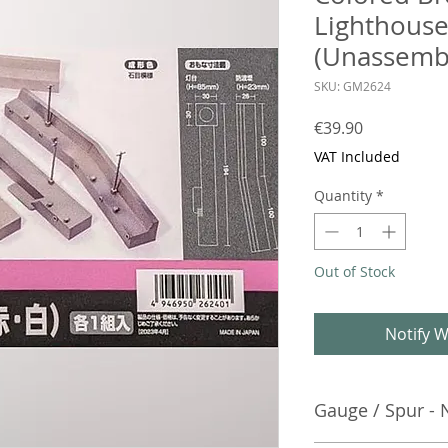
Lighthouse
(Unassembl
SKU: GM2624
Price
€39.90
VAT Included
Quantity
*
Out of Stock
Notify W
Gauge / Spur - 