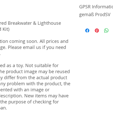
No additional info
GPSR Informati
gemäß ProdSV
red Breakwater & Lighthouse
Manufacturer / He
 Kit)
Greenmax Co., Ltd
tion coming soon. All prices and
18-4 Oyama Higash
nge. Please email us if you need
Japan
.
Import and Respo
d as a toy. Not suitable for
und Verantwortli
 The product image may be reused
Horizont Electron
ay differ from the actual product
Päwesiner Weg 46 
 any problem with the product, the
13581 Berlin
mented with an image or
Steuernummer: 2
description. New items may have
UST-ID Nummer: 
 the purpose of checking for
HRB Nummer: HR
pan.
Amtsgericht Berli
Lucid ID: DE4171