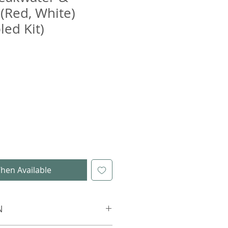
(Red, White)
ed Kit)
hen Available
N