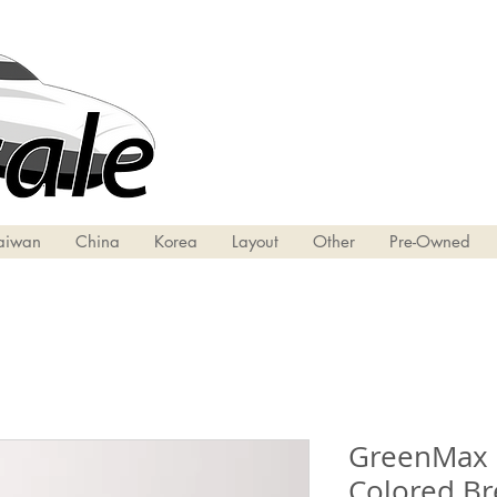
aiwan
China
Korea
Layout
Other
Pre-Owned
GreenMax 2
Colored Br