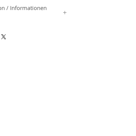
on / Informationen
rsteller:
.
icho| Itabashi-ku | Tokyo |
nsible Person / Importeur
cher:
ic Vertriebs GmbH & Co. KG
/ 47
9/465/04072
DE136713331
A48482B
n-Charlottenburg
273026726