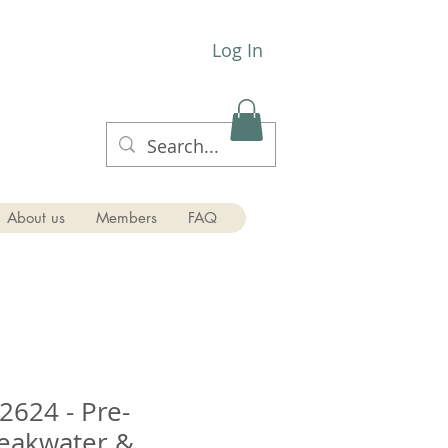
Log In
About us
Members
FAQ
624 - Pre-
eakwater &