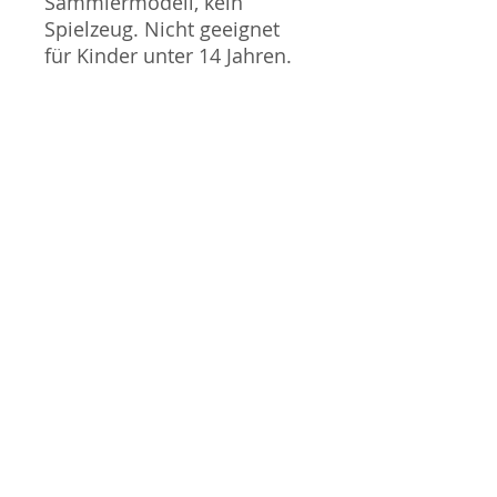
Sammlermodell, kein
Spielzeug. Nicht geeignet
für Kinder unter 14 Jahren.
Produktbilder werden für
mehrere Verkäufe
wiederverwendet und
können vom tatsächlichen
Produkt geringfügig
abweichen. Sofern mit dem
Produkt Probleme bekannt
sind wird dieses entweder
mit zusätzlichen Bildern
veranschaulicht und/oder in
der Produktbeschreibung
beschrieben. Neue Artikel
können durch Mitarbeiter
ausgepackt worden sein,
um diese auf eventuelle
Transportschäden durch