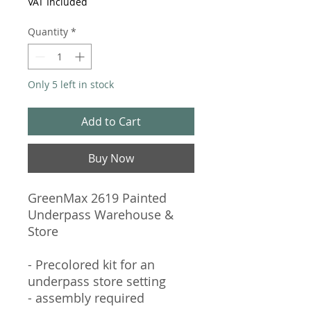
VAT Included
Quantity
*
Only 5 left in stock
Add to Cart
Buy Now
GreenMax 2619 Painted
Underpass Warehouse &
Store
- Precolored kit for an
underpass store setting
- assembly required