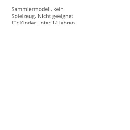
Sammlermodell, kein
Spielzeug. Nicht geeignet
für Kinder unter 14 Jahren.
Produktbilder werden für
mehrere Verkäufe
wiederverwendet und
können vom tatsächlichen
Produkt geringfügig
abweichen. Sofern mit dem
Produkt Probleme bekannt
sind wird dieses entweder
mit zusätzlichen Bildern
veranschaulicht und/oder in
der Produktbeschreibung
beschrieben. Neue Artikel
können durch Mitarbeiter
ausgepackt worden sein,
um diese auf eventuelle