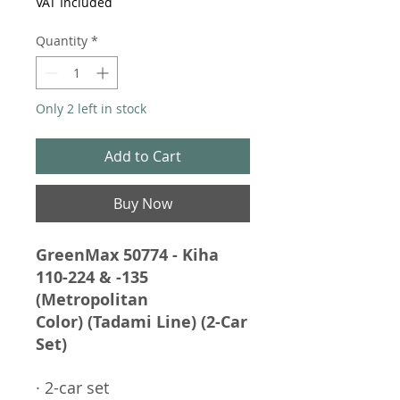
VAT Included
Quantity
*
Only 2 left in stock
Add to Cart
Buy Now
GreenMax 50774 - Kiha
110-224 & -135
(Metropolitan
Color) (Tadami Line) (2-Car
Set)
· 2-car set