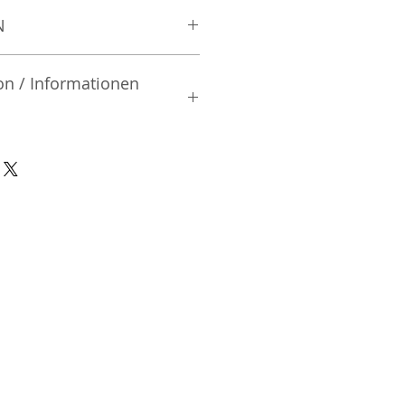
N
on / Informationen
rsteller:
.
icho| Itabashi-ku | Tokyo |
nsible Person / Importeur
cher:
ic Vertriebs GmbH & Co. KG
/ 47
9/465/04072