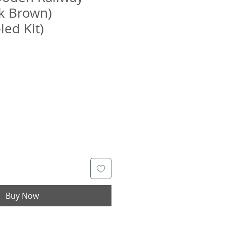
rk Brown)
ed Kit)
Buy Now