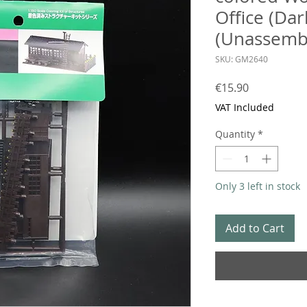
Office (Da
(Unassembl
SKU: GM2640
Price
€15.90
VAT Included
Quantity
*
Only 3 left in stock
Add to Cart