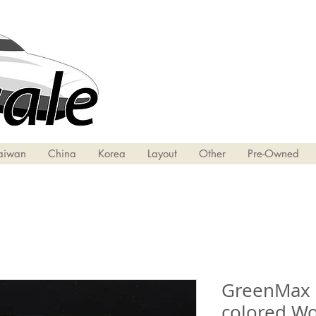
aiwan
China
Korea
Layout
Other
Pre-Owned
GreenMax 2
colored W