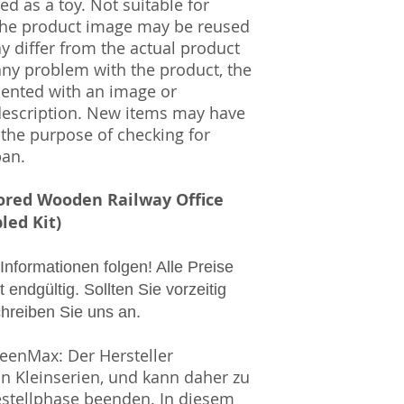
UST-ID Nummer: 
d as a toy. Not suitable for
HRB Nummer: HR
 The product image may be reused
Amtsgericht Berli
ay differ from the actual product
Lucid ID: DE4171
 any problem with the product, the
WEEE-Reg.-Nr.: D
mented with an image or
description. New items may have
 the purpose of checking for
pan.
ored Wooden Railway Office
led Kit)
 Informationen folgen! Alle Preise
 endgültig. Sollten Sie vorzeitig
chreiben Sie uns an.
eenMax: Der Hersteller
in Kleinserien, und kann daher zu
estellphase beenden. In diesem