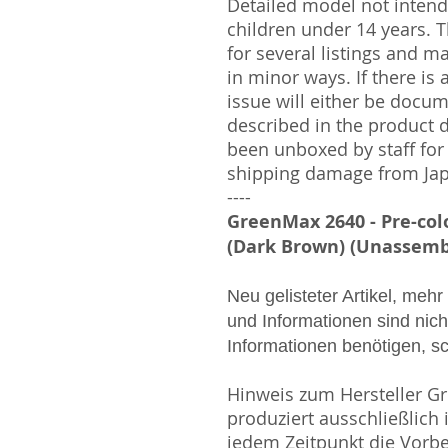
Detailed model not intende
children under 14 years.
for several listings and m
in minor ways. If there is
issue will either be docu
described in the product 
been unboxed by staff for
shipping damage from Ja
----
GreenMax 2640 - Pre-col
(Dark Brown) (Unassemb
Neu gelisteter Artikel, mehr
und Informationen sind nicht
Informationen benötigen, s
Hinweis zum Hersteller Gr
produziert ausschließlich 
jedem Zeitpunkt die Vorb