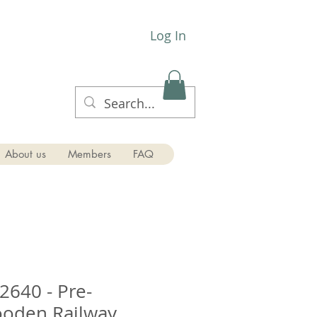
Log In
About us
Members
FAQ
640 - Pre-
ooden Railway