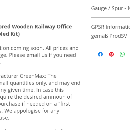
Gauge / Spur - 
No additional info
ored Wooden Railway Office
GPSR Informati
led Kit)
gemäß ProdSV
tion coming soon. All prices and
Manufacturer / He
nge. Please email us if you need
.
Greenmax Co., Ltd
18-4 Oyama Higash
facturer GreenMax: The
Japan
all quantities only, and may end
Import and Respo
ny given time. In case this
und Verantwortli
quire the desired ammoun of
purchase if needed on a "first
Horizont Electron
is. We appologise for any
Päwesiner Weg 46 
use.
13581 Berlin
Steuernummer: 2